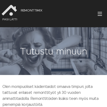
REMONTTIMIX
PASI LÄTTI
Tutustu minuun
Olen monipuoliset kädentaidot omaava timpuri, jolta
taittuvat erilaiset remonttityöt yli 30 vuoden
ammattitaidolla. Remonttitöiden lisäksi teen myös muita
pienempiä korjaustöitä.