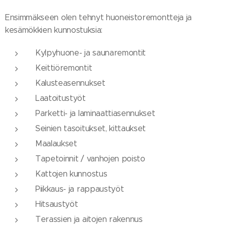
Ensimmäkseen olen tehnyt huoneistoremontteja ja
kesämökkien kunnostuksia:
Kylpyhuone- ja saunaremontit
Keittiöremontit
Kalusteasennukset
Laatoitustyöt
Parketti- ja laminaattiasennukset
Seinien tasoitukset, kittaukset
Maalaukset
Tapetoinnit / vanhojen poisto
Kattojen kunnostus
Piikkaus- ja rappaustyöt
Hitsaustyöt
Terassien ja aitojen rakennus