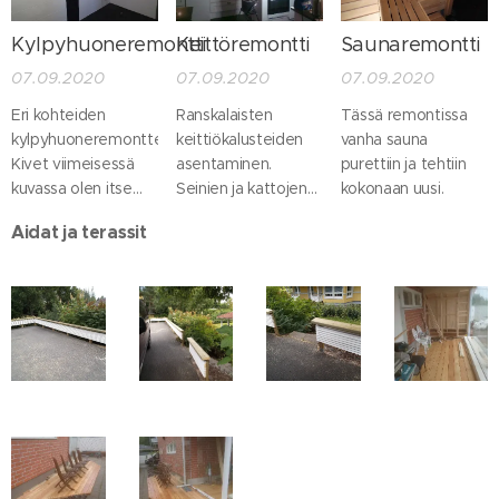
Kylpyhuoneremontti
Keittöremontti
Saunaremontti
07.09.2020
07.09.2020
07.09.2020
Eri kohteiden
Ranskalaisten
Tässä remontissa
kylpyhuoneremontteja.
keittiökalusteiden
vanha sauna
Kivet viimeisessä
asentaminen.
purettiin ja tehtiin
kuvassa olen itse
Seinien ja kattojen
kokonaan uusi.
tehnyt
maalaus.
Aidat ja terassit
keraamisesta
Parkettilattian
savesta.
asennus. Huuva
tehty itse.